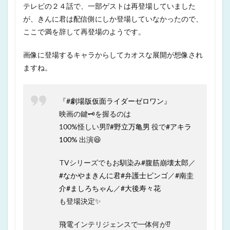
テレビの２４話で、一部ゲストは再登場していました
が、きんに君は配信側にしか登場していなかったので、
ここで満を辞して再登場のようです。
画像に登場するキャラからしてカオスな展開が想像され
ますね。
『
#劇場版仮面ライダーゼロワン
』
映画の鍵🗝を握るのは
100%怪しい男⁉️
#野立万亀男
役で
#アキラ
100
% 出演😆
TVシリーズでもお馴染み
#腹筋崩壊太郎
／
#なかやまきんに君
#弁護士ビンゴ
／
#南圭
介
#ましろちゃん
／
#大後寿々花
も登場決定✨
飛電インテリジェンスで一体何が⁉️