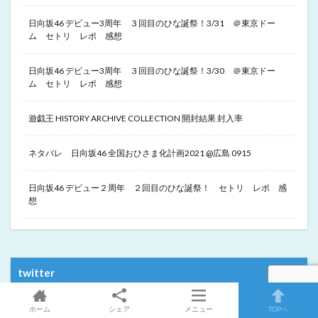
日向坂46 デビュー3周年 ３回目のひな誕祭！3/31 ＠東京ドー
ム セトリ レポ 感想
日向坂46 デビュー3周年 ３回目のひな誕祭！3/30 ＠東京ドー
ム セトリ レポ 感想
遊戯王 HISTORY ARCHIVE COLLECTION 開封結果 封入率
ネタバレ 日向坂46 全国おひさま化計画2021 @広島 0915
日向坂46 デビュー２周年 ２回目のひな誕祭！ セトリ レポ 感
想
twitter
Tweets by 555Research
ホーム
シェア
メニュー
TOPへ