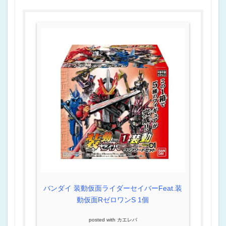
バンダイ 装動仮面ライダーセイバーFeat.装
動仮面RゼロワンS 1個
posted with
カエレバ