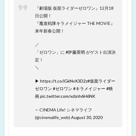
『劇場版 仮面ライダーゼロワン』12月18
日公開！
『魔進戦隊キラメイジャー THE MOVIE』
来年新春公開！
／
「ゼロワン」に
#伊藤英明
がゲスト出演決
定！
＼
▶
https://t.co/iGkNvX3D2z
#仮面ライダー
ゼロワン
#ゼロワン
#キラメイジャー
#映
画
pic.twitter.com/xdznh6H6NK
— CINEMA Life! シネマライフ
(@cinemalife_web)
August 30, 2020