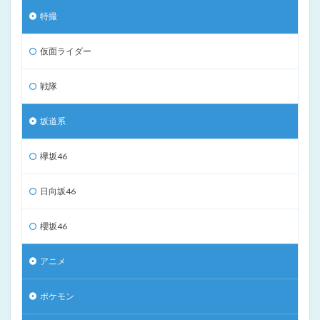
特撮
仮面ライダー
戦隊
坂道系
欅坂46
日向坂46
櫻坂46
アニメ
ポケモン