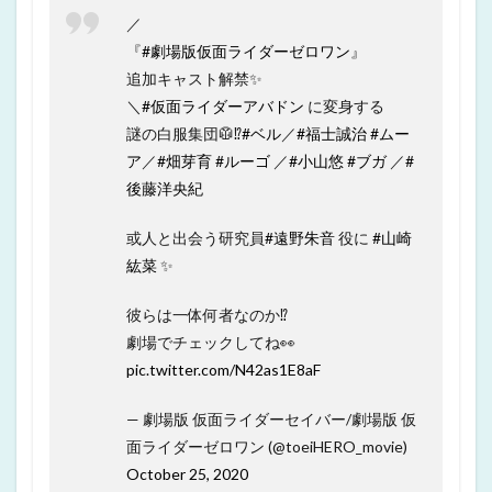
／
『
#劇場版仮面ライダーゼロワン
』
追加キャスト解禁✨
＼
#仮面ライダーアバドン
に変身する
謎の白服集団🥼⁉️
#ベル
／
#福士誠治
#ムー
ア
／
#畑芽育
#ルーゴ
／
#小山悠
#ブガ
／
#
後藤洋央紀
或人と出会う研究員
#遠野朱音
役に
#山崎
紘菜
✨
彼らは一体何者なのか⁉️
劇場でチェックしてね👀
pic.twitter.com/N42as1E8aF
— 劇場版 仮面ライダーセイバー/劇場版 仮
面ライダーゼロワン (@toeiHERO_movie)
October 25, 2020