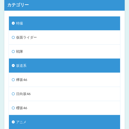
カテゴリー
特撮
仮面ライダー
戦隊
坂道系
欅坂46
日向坂46
櫻坂46
アニメ