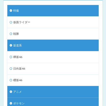
特撮
仮面ライダー
戦隊
坂道系
欅坂46
日向坂46
櫻坂46
アニメ
ポケモン